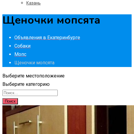
Казань
Щеночки мопсята
Объявления в Екатеринбурге
Собаки
Мопс
Щеночки мопсята
Выберите местоположение
Выберите категорию
Поиск