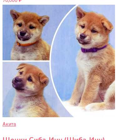
70,000
₽
Акита
Щенки Сиба-Ину (Шиба-Ину)