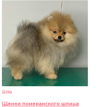
Шпиц
Щенки померанского шпица