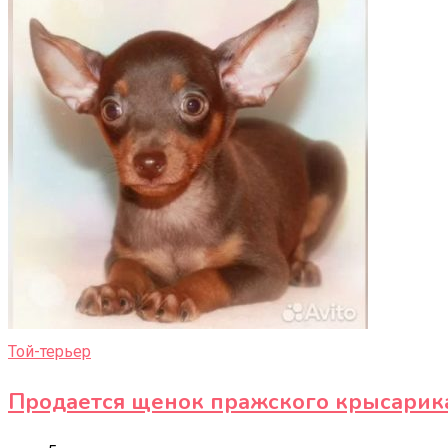
Той-терьер
Продается щенок пражского крысарик