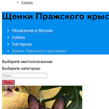
Казань
Щенки Пражского крыс
Объявления в Москве
Собаки
Той-терьер
Щенки Пражского крысарика
Выберите местоположение
Выберите категорию
Поиск