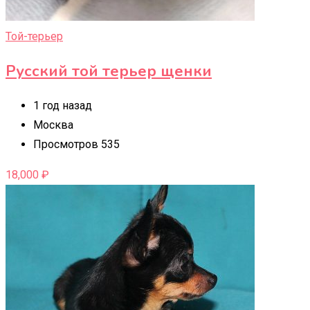
Той-терьер
Русский той терьер щенки
1 год назад
Москва
Просмотров 535
18,000
₽