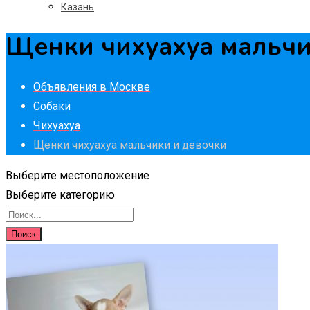
Казань
Щенки чихуахуа мальчи
Объявления в Москве
Собаки
Чихуахуа
Щенки чихуахуа мальчики и девочки
Выберите местоположение
Выберите категорию
Поиск