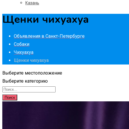
Казань
Щенки чихуахуа
Объявления в Санкт-Петербурге
Собаки
Чихуахуа
Щенки чихуахуа
Выберите местоположение
Выберите категорию
Поиск