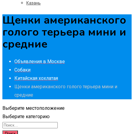
Казань
Щенки американского
голого терьера мини и
средние
Объявления в Москве
Собаки
Китайская хохлатая
Щенки американского голого терьера мини и
средние
Выберите местоположение
Выберите категорию
Поиск