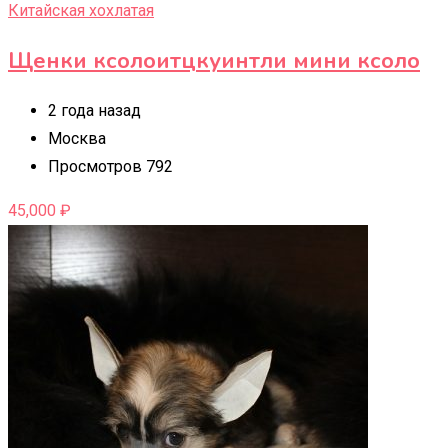
Китайская хохлатая
Щенки ксолоитцкуинтли мини ксоло
2 года назад
Москва
Просмотров 792
45,000
₽