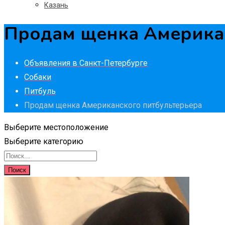
Казань
Продам щенка Американ
Объявления в Санкт-Петербурге
Собаки
Питбуль
Продам щенка Американского питбультерьера
Выберите местоположение
Выберите категорию
Поиск