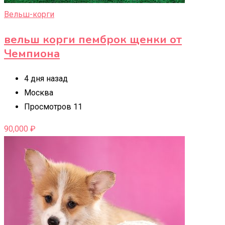
Вельш-корги
вельш корги пемброк щенки от
Чемпиона
4 дня назад
Москва
Просмотров 11
90,000
₽