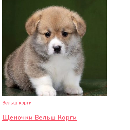
Вельш-корги
Щеночки Вельш Корги