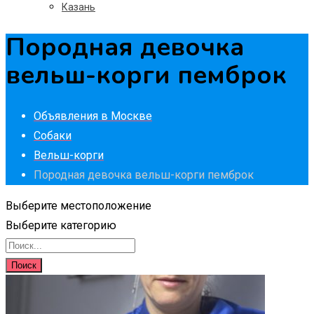
Казань
Породная девочка
вельш-корги пемброк
Объявления в Москве
Собаки
Вельш-корги
Породная девочка вельш-корги пемброк
Выберите местоположение
Выберите категорию
Поиск