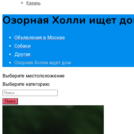
Казань
Озорная Холли ищет д
Объявления в Москве
Собаки
Другая
Озорная Холли ищет дом
Выберите местоположение
Выберите категорию
Поиск