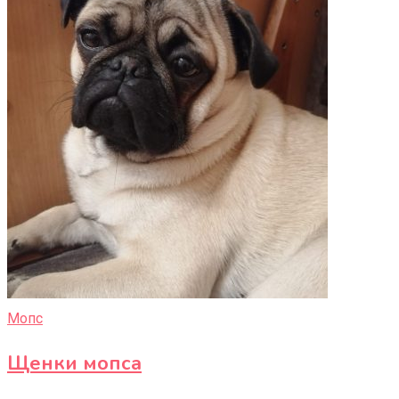
Мопс
Щенки мопса