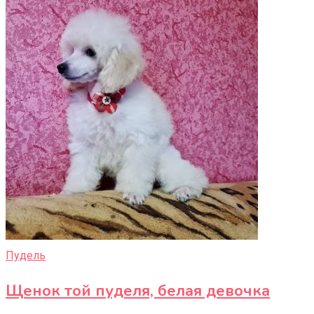
Пудель
Щенок той пуделя, белая девочка