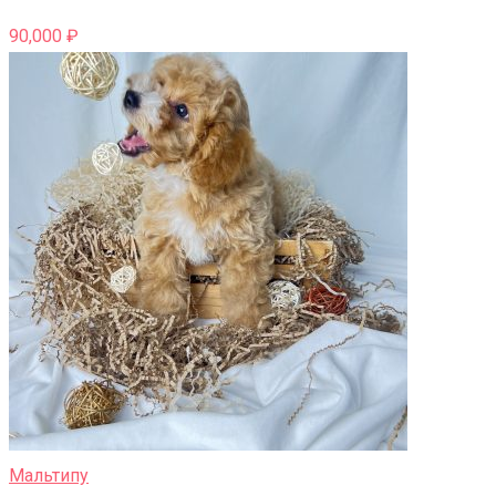
90,000
₽
Мальтипу