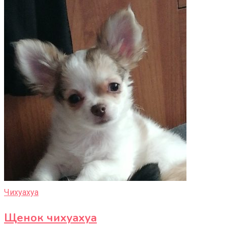
Чихуахуа
Щенок чихуахуа