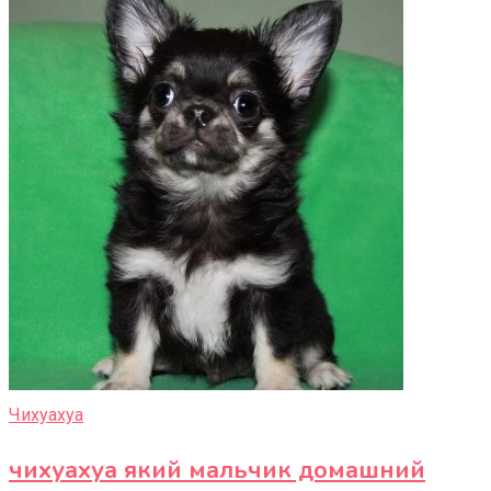
Чихуахуа
чихуахуа який мальчик домашний