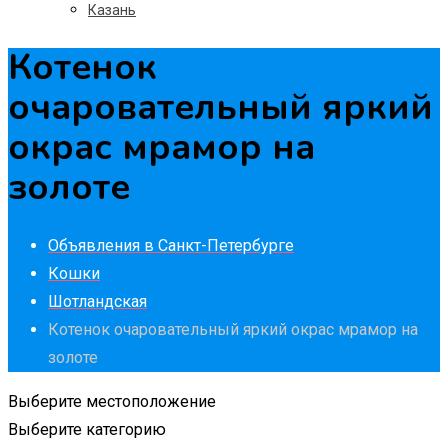
Казань
Котенок
очаровательный яркий
окрас мрамор на
золоте
Объявления в Санкт-Петербурге
Кошки
Шотландская
Котенок очаровательный яркий окрас мрамор на
золоте
Выберите местоположение
Выберите категорию