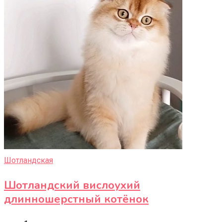
Шотландская
Шотландский вислоухий
длинношерстный котёнок