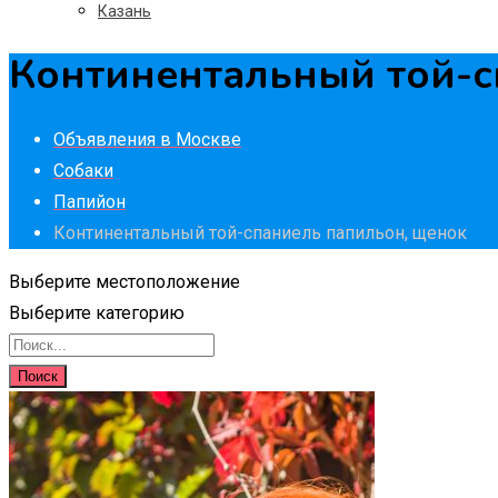
Казань
Континентальный той-с
Объявления в Москве
Собаки
Папийон
Континентальный той-спаниель папильон, щенок
Выберите местоположение
Выберите категорию
Поиск