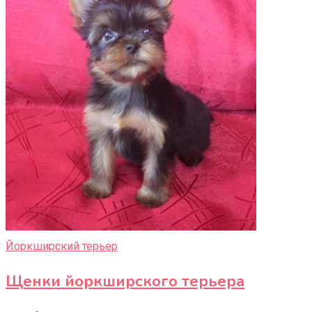
Йоркширский терьер
Щенки йоркширского терьера