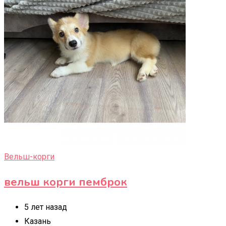
Вельш-корги
вельш корги пемброк
5 лет назад
Казань