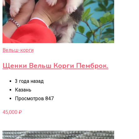
Вельш-корги
Щенки Вельш Корги Пемброк.
3 года назад
Казань
Просмотров 847
45,000
₽