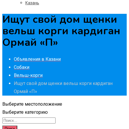
Казань
Ищут свой дом щенки
вельш корги кардиган
Ормай «П»
Объявления в Казани
Собаки
Вельш-корги
Ищут свой дом щенки вельш корги кардиган
Ормай «П»
Выберите местоположение
Выберите категорию
Поиск