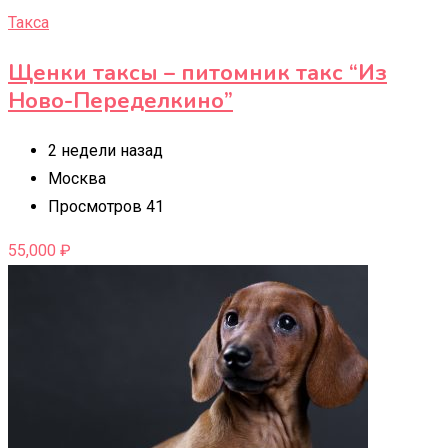
Такса
Щенки таксы – питомник такс “Из
Ново-Переделкино”
2 недели назад
Москва
Просмотров 41
55,000
₽