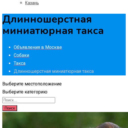
Казань
Длинношерстная
миниатюрная такса
Объявления в Москве
Собаки
Такса
Длинношерстная миниатюрная такса
Выберите местоположение
Выберите категорию
Поиск