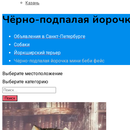
Казань
Чёрно-подпалая йорочк
Объявления в Санкт-Петербурге
Собаки
Йоркширский терьер
Чёрно-подпалая йорочка мини беби фейс
Выберите местоположение
Выберите категорию
Поиск