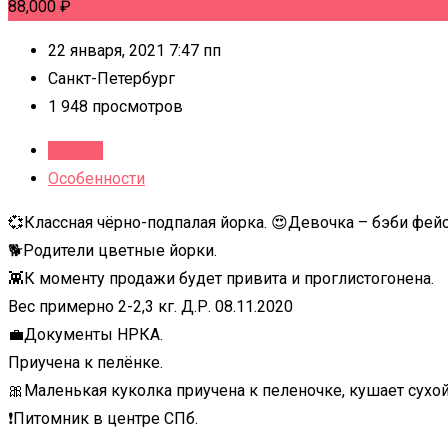
88,000
₽
22 января, 2021 7:47 пп
Санкт-Петербург
1 948 просмотров
Детали
Особенности
💞Классная чёрно-подпалая йорка. 😍Девочка – бэби фейс
🐕Родители цветные йорки.
👾К моменту продажи будет привита и проглистогонена.
Вес примерно 2-2,3 кг. Д.Р. 08.11.2020
💼Документы НРКА.
Приучена к пелёнке.
🎀Маленькая куколка приучена к пеленочке, кушает сухо
❗Питомник в центре СПб.