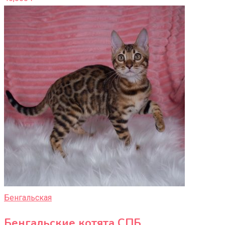
Бенгальская
Бенгальские котята СПБ