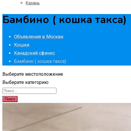
Казань
Бамбино ( кошка такса)
Объявления в Москве
Кошки
Канадский сфинкс
Бамбино ( кошка такса)
Выберите местоположение
Выберите категорию
Поиск